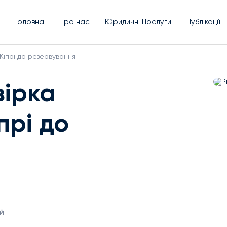
Головна
Про нас
Юридичні Послуги
Публікації
Кіпрі до резервування
вірка
прі до
й