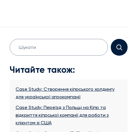
Search
for:
Читайте також:
Case Study: Створення кіпрського холдингу
для української агрокомпанії
Case Study: Переїзд з Польщі на Кіпр та
відкриття кіпрської компанії для роботи з
клієнтом зі США