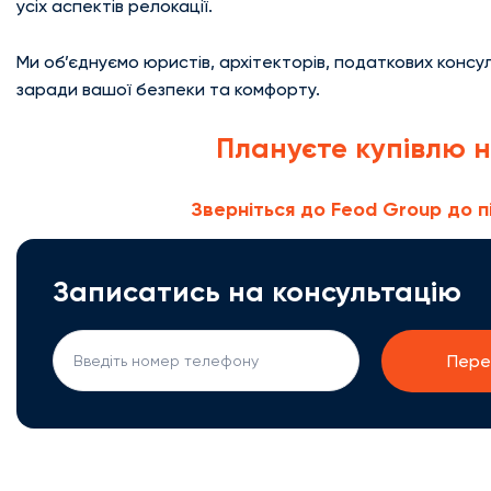
усіх аспектів релокації.
Ми об’єднуємо юристів, архітекторів, податкових консул
заради вашої безпеки та комфорту.
Плануєте купівлю н
Зверніться до Feod Group до п
Записатись на консультацію