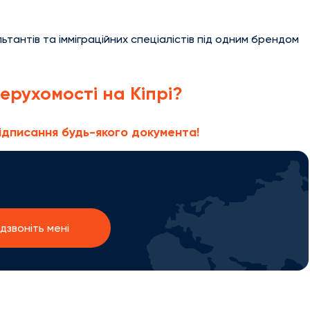
ьтантів та імміграційних спеціалістів під одним брендом
ерухомості на Кіпрі?
ідписання будь-якого документа!