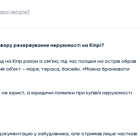
часу читати?
овору резервування нерухомості на Кіпрі?
д на Кіпр разом із сім’єю, під час поїздки на острів обрав
ний об’єкт – море, тераса, басейн. «Можна бронювати
— не юрист, а юридичні помилки при купівлі нерухомості
документацію у забудовника, але отримав лише часткові