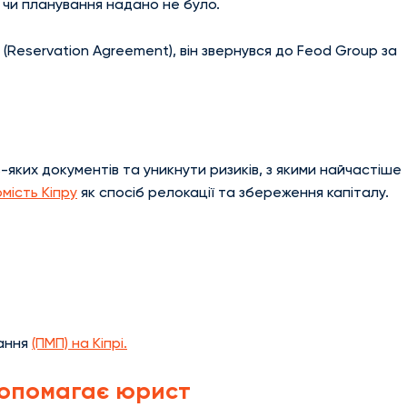
о чи планування надано не було.
 (Reservation Agreement), він звернувся до Feod Group за
яких документів та уникнути ризиків, з якими найчастіше
мість Кіпру
як спосіб релокації та збереження капіталу.
вання
(ПМП) на Кіпрі.
 допомагає юрист