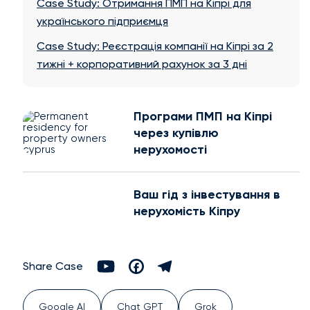
Case Study: Отримання ПМП на Кіпрі для
українського підприємця
Case Study: Реєстрація компанії на Кіпрі за 2
тижні + корпоративний рахунок за 3 дні
Програми ПМП на Кіпрі
через купівлю
нерухомості
Ваш гід з інвестування в
нерухомість Кіпру
Share Case
Google AI
Chat GPT
Grok