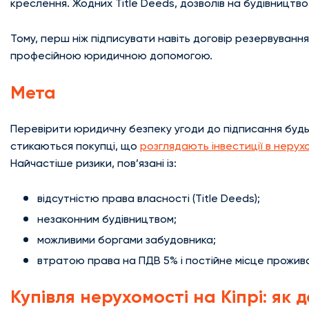
креслення. Жодних Title Deeds, дозволів на будівництв
Тому, перш ніж підписувати навіть договір резервування
професійною юридичною допомогою.
Мета
Перевірити юридичну безпеку угоди до підписання будь-
стикаються покупці, що
розглядають інвестиції в нерухо
Найчастіше ризики, пов’язані із:
відсутністю права власності (Title Deeds);
незаконним будівництвом;
можливими боргами забудовника;
втратою права на ПДВ 5% і постійне місце прожи
Купівля нерухомості на Кіпрі: як