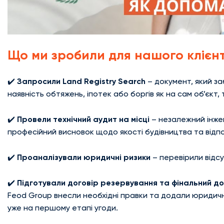
Що ми зробили для нашого клієн
✔️
Запросили Land Registry Search
– документ, який за
наявність обтяжень, іпотек або боргів як на сам об’єкт,
✔️
Провели технічний аудит на місці
– незалежний інжен
професійний висновок щодо якості будівництва та відпо
✔️
Проаналізували юридичні ризики
– перевірили відсу
✔️
Підготували договір резервування та фінальний дог
Feod Group внесли необхідні правки та додали юридичні
уже на першому етапі угоди.