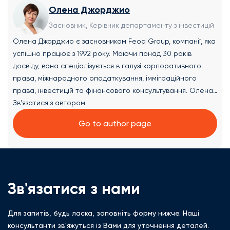
Олена Джорджио
Засновник, Керівник департаменту з інвестицій
Олена Джорджио є засновником Feod Group, компанії, яка
успішно працює з 1992 року. Маючи понад 30 років
досвіду, вона спеціалізується в галузі корпоративного
права, міжнародного оподаткування, імміграційного
права, інвестицій та фінансового консультування. Олена
надає комплексні юридичні рішення та експертні
Зв'язатися з автором
консультації в наступних галузях: ✔ Створення компаній
Go to author page
та вибір юрисдикції: Допомога в реєстрації компаній,
трастів і фондів, а також вибір оптимальної юрисдикції в
межах Європейського Союзу з урахуванням цілей клієнта.
✔ Вибір інвестиційних проектів: Консультації з оцінки та
вибору перспективних інвестиційних можливостей,
Зв'язатися з нами
включаючи нерухомість і діючі підприємства, відповідно
до цілей клієнта. ✔ Аналіз і порівняння податкових
Для запитів, будь ласка, заповніть форму нижче. Наші
режимів: Оцінка правових і податкових систем в різних
консультанти зв'яжуться із Вами для уточнення деталей.
країнах для оптимізації структури бізнесу. ✔ Консультації з