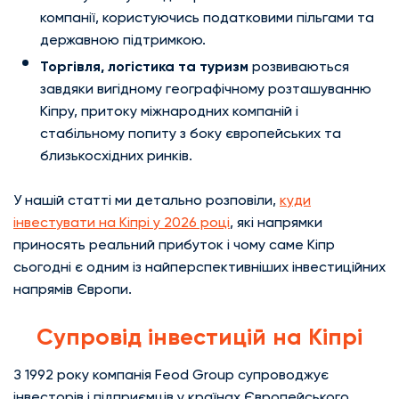
компанії, користуючись податковими пільгами та
державною підтримкою.
Торгівля, логістика та туризм
розвиваються
завдяки вигідному географічному розташуванню
Кіпру, притоку міжнародних компаній і
стабільному попиту з боку європейських та
близькосхідних ринків.
У нашій статті ми детально розповіли,
куди
інвестувати на Кіпрі у 2026 році
, які напрямки
приносять реальний прибуток і чому саме Кіпр
сьогодні є одним із найперспективніших інвестиційних
напрямів Європи.
Супровід інвестицій на Кіпрі
З 1992 року компанія Feod Group супроводжує
інвесторів і підприємців у країнах Європейського