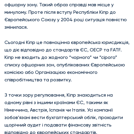
офшорну зону. Такий образ справді мав місце у
минулому. Проте після вступу Республіки Кіпр до
Європейського Союзу у 2004 році ситуація повністю
змінилася.
Сьогодні Кіпр це повноцінна європейська юрисдикція,
що діє відповідно до стандартів ЄС, ОЕСР та FATF.
Кіпр не входить до жодного “чорного” чи “сірого”
списку офшорних зон, опублікованих Європейською
комісією або Організацією економічного
співробітництва та розвитку.
З точки зору регулювання, Кіпр знаходиться на
одному рівні з іншими країнами ЄС, такими як
Німеччина, Австрія, Іспанія чи Італія. Усі компанії
зобов’язані вести бухгалтерський облік, проходити
щорічний аудит і подавати фінансову звітність
відповідно до європейських стандартів.