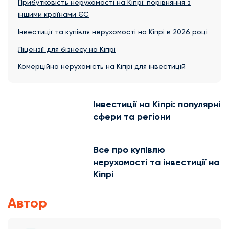
Прибутковість нерухомості на Кіпрі: порівняння з
іншими країнами ЄС
Інвестиції та купівля нерухомості на Кіпрі в 2026 році
Ліцензії для бізнесу на Кіпрі
Комерційна нерухомість на Кіпрі для інвестицій
Інвестиції на Кіпрі: популярні
сфери та регіони
Все про купівлю
нерухомості та інвестиції на
Кіпрі
Автор