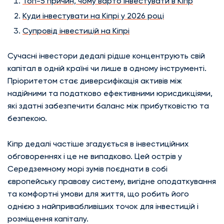
Топ-5 причин, чому варто інвестувати в Кіпр
Куди інвестувати на Кіпрі у 2026 році
Супровід інвестицій на Кіпрі
Сучасні інвестори дедалі рідше концентрують свій
капітал в одній країні чи лише в одному інструменті.
Пріоритетом стає диверсифікація активів між
надійними та податково ефективними юрисдикціями,
які здатні забезпечити баланс між прибутковістю та
безпекою.
Кіпр дедалі частіше згадується в інвестиційних
обговореннях і це не випадково. Цей острів у
Середземному морі зумів поєднати в собі
європейську правову систему, вигідне оподаткування
та комфортні умови для життя, що робить його
однією з найпривабливіших точок для інвестицій і
розміщення капіталу.