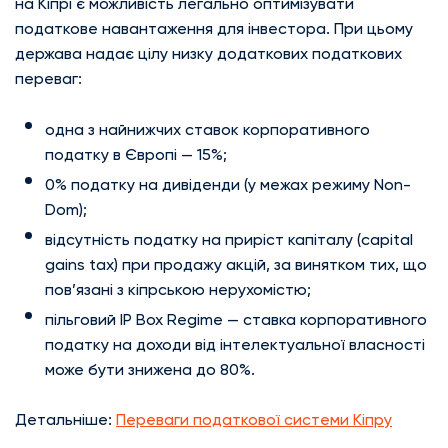
на Кіпрі є можливість легально оптимізувати
податкове навантаження для інвестора. При цьому
держава надає цілу низку додаткових податкових
переваг:
одна з найнижчих ставок корпоративного
податку в Європі — 15%;
0% податку на дивіденди (у межах режиму Non-
Dom);
відсутність податку на приріст капіталу (capital
gains tax) при продажу акцій, за винятком тих, що
пов’язані з кіпрською нерухомістю;
пільговий IP Box Regime — ставка корпоративного
податку на доходи від інтелектуальної власності
може бути знижена до 80%.
Детальніше:
Переваги податкової системи Кіпру