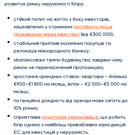
розвиток ринку нерухомості Кіпру:
стійкий попит на житло з боку інвесторів,
зацікавлених у отриманні
постійного місця
проживання через інвестиції
(від €300 000);
стабільний приплив іноземних покупців та
релокація міжнародного бізнесу;
збалансовані темпи будівництва, завдяки чому
ринок не перенасичений пропозицією;
зростання орендних ставок: квартири – близько
€900–€1 800 на місяць, вілли – €2 000–€5 000 на
місяць;
потенційна дохідність від оренди може сягати до
10% річних;
сприятливе
податкове середовище
, що робить
Кіпр однією з найбільш привабливих юрисдикцій
ЄС для інвестицій у нерухомість.