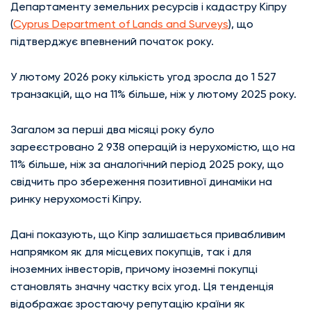
Департаменту земельних ресурсів і кадастру Кіпру
(
Cyprus Department of Lands and Surveys
), що
підтверджує впевнений початок року.
У лютому 2026 року кількість угод зросла до 1 527
транзакцій, що на 11% більше, ніж у лютому 2025 року.
Загалом за перші два місяці року було
зареєстровано 2 938 операцій із нерухомістю, що на
11% більше, ніж за аналогічний період 2025 року, що
свідчить про збереження позитивної динаміки на
ринку нерухомості Кіпру.
Дані показують, що Кіпр залишається привабливим
напрямком як для місцевих покупців, так і для
іноземних інвесторів, причому іноземні покупці
становлять значну частку всіх угод. Ця тенденція
відображає зростаючу репутацію країни як