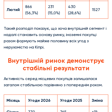
866
231
430
Лютий
1527
(56,3%)
(15,0%)
(28,6%)
Такий розподіл показує, що хоча внутрішній сегмент і
надалі становить основу ринку, іноземні покупці
разом формують майже половину всіх угод з
нерухомістю на Кіпрі.
Внутрішній ринок демонструє
стабільні результати
Активність серед місцевих покупців залишалася
загалом стабільною порівняно з попереднім роком.
Місяць
Угоди 2026
Угоди 2025
Зміна
Січень
770
765
+1%