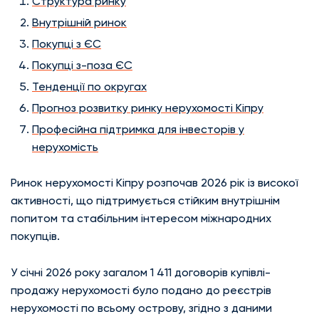
Структура ринку
Внутрішній ринок
Покупці з ЄС
Покупці з-поза ЄС
Тенденції по округах
Прогноз розвитку ринку нерухомості Кіпру
Професійна підтримка для інвесторів у
нерухомість
Ринок нерухомості Кіпру розпочав 2026 рік із високої
активності, що підтримується стійким внутрішнім
попитом та стабільним інтересом міжнародних
покупців.
У січні 2026 року загалом 1 411 договорів купівлі-
продажу нерухомості було подано до реєстрів
нерухомості по всьому острову, згідно з даними