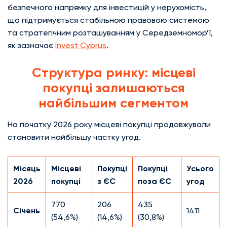
безпечного напрямку для інвестицій у нерухомість,
що підтримується стабільною правовою системою
та стратегічним розташуванням у Середземномор’ї,
як зазначає
Invest Cyprus
.
Структура ринку: місцеві
покупці залишаються
найбільшим сегментом
На початку 2026 року місцеві покупці продовжували
становити найбільшу частку угод.
Місяць
Місцеві
Покупці
Покупці
Усього
2026
покупці
з ЄС
поза ЄС
угод
770
206
435
Січень
1411
(54,6%)
(14,6%)
(30,8%)