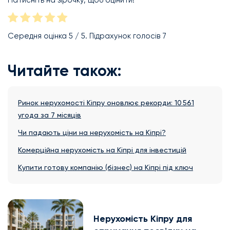
Натисніть на зірочку, щоб оцінити!
Середня оцінка
5
/ 5. Підрахунок голосів
7
Читайте також:
Ринок нерухомості Кіпру оновлює рекорди: 10 561
угода за 7 місяців
Чи падають ціни на нерухомість на Кіпрі?
Комерційна нерухомість на Кіпрі для інвестицій
Купити готову компанію (бізнес) на Кіпрі під ключ
Нерухомість Кіпру для