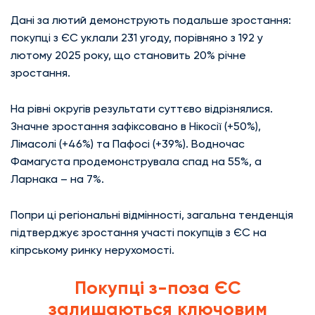
Дані за лютий демонструють подальше зростання:
покупці з ЄС уклали 231 угоду, порівняно з 192 у
лютому 2025 року, що становить 20% річне
зростання.
На рівні округів результати суттєво відрізнялися.
Значне зростання зафіксовано в Нікосії (+50%),
Лімасолі (+46%) та Пафосі (+39%). Водночас
Фамагуста продемонструвала спад на 55%, а
Ларнака – на 7%.
Попри ці регіональні відмінності, загальна тенденція
підтверджує зростання участі покупців з ЄС на
кіпрському ринку нерухомості.
Покупці з-поза ЄС
залишаються ключовим