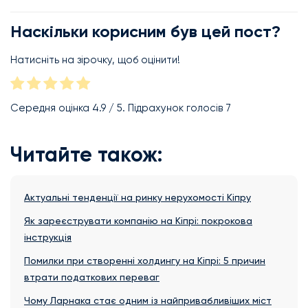
Наскільки корисним був цей пост?
Натисніть на зірочку, щоб оцінити!
Середня оцінка
4.9
/ 5. Підрахунок голосів
7
Читайте також:
Актуальні тенденції на ринку нерухомості Кіпру
Як зареєструвати компанію на Кіпрі: покрокова
інструкція
Помилки при створенні холдингу на Кіпрі: 5 причин
втрати податкових переваг
Чому Ларнака стає одним із найпривабливіших міст