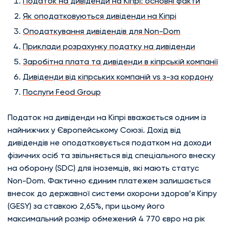
Податок на дивіденди на Кіпрі: основні факти
Як оподатковуються дивіденди на Кіпрі
Оподаткування дивідендів для Non-Dom
Приклади розрахунку податку на дивіденди
Заробітна плата та дивіденди в кіпрській компанії
Дивіденди від кіпрських компаній vs з-за кордону
Послуги Feod Group
Податок на дивіденди на Кіпрі вважається одним із
найнижчих у Європейському Союзі. Дохід від
дивідендів не оподатковується податком на доходи
фізичних осіб та звільняється від спеціального внеску
на оборону (SDC) для іноземців, які мають статус
Non-Dom. Фактично єдиним платежем залишається
внесок до державної системи охорони здоров’я Кіпру
(GESY) за ставкою 2,65%, при цьому його
максимальний розмір обмежений 4 770 євро на рік