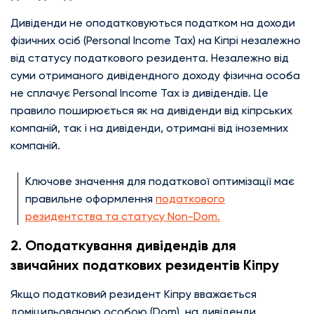
Дивіденди не оподатковуються податком на доходи
фізичних осіб (Personal Income Tax) на Кіпрі незалежно
від статусу податкового резидента. Незалежно від
суми отриманого дивідендного доходу фізична особа
не сплачує Personal Income Tax із дивідендів. Це
правило поширюється як на дивіденди від кіпрських
компаній, так і на дивіденди, отримані від іноземних
компаній.
Ключове значення для податкової оптимізації має
правильне оформлення
податкового
резидентства та статусу Non-Dom.
2️. Оподаткування дивідендів для
звичайних податкових резидентів Кіпру
Якщо податковий резидент Кіпру вважається
доміцильованою особою (Dom), на дивіденди