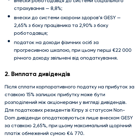
внески роботодавця до системи соціального
страхування — 8,8%;
внески до системи охорони здоров’я GESY —
2,65% з боку працівника та 2,90% з боку
роботодавця;
податок на доходи фізичних осіб за
прогресивною шкалою, при цьому перші €22 000
річного доходу звільнені від оподаткування.
2. Виплата дивідендів
Після сплати корпоративного податку на прибуток за
ставкою 15% залишок прибутку може бути
розподілений між акціонерами у вигляді дивідендів.
Для податкових резидентів Кіпру зі статусом Non-
Dom дивіденди оподатковуються лише внеском GESY
за ставкою 2,65%, при цьому максимальний щорічний
платіж обмежений сумою €4 770.