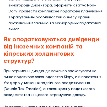
винагороди директора, оформити статус Non-
Dom і провести комплексне податкове планування
з урахуванням особливостей бізнесу, країни
проживання власника та міжнародних податкових
вимог.
Як оподатковуються дивіденди
від іноземних компаній та
кіпрських холдингових
структур?
При отриманні дивідендів важливо враховувати не
лише податкове законодавство Кіпру, а й положення
Угод про уникнення подвійного оподаткування
(Double Tax Treaties), а також країну податкового
резидентства кінцевого отримувача доходу.
На практиці найпоширенішими є дві ситуації.