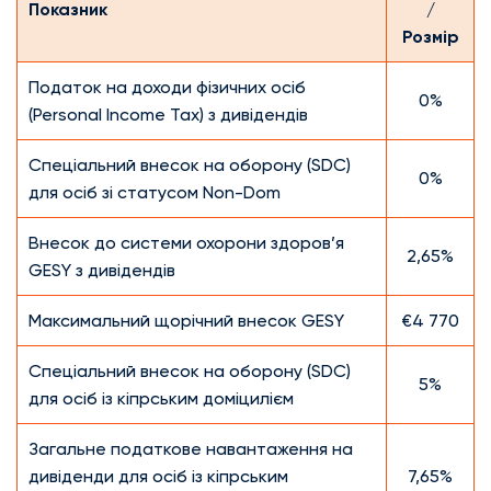
Показник
/
Розмір
Податок на доходи фізичних осіб
0%
(Personal Income Tax) з дивідендів
Спеціальний внесок на оборону (SDC)
0%
для осіб зі статусом Non-Dom
Внесок до системи охорони здоров’я
2,65%
GESY з дивідендів
Максимальний щорічний внесок GESY
€4 770
Спеціальний внесок на оборону (SDC)
5%
для осіб із кіпрським доміцилієм
Загальне податкове навантаження на
дивіденди для осіб із кіпрським
7,65%