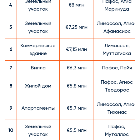
Земельный
Пафос, Агиа
4
€8 млн
участок
Маринуда
Земельный
Лимассол, Агиос
5
€7,25 млн
участок
Афанасиос
Коммерческое
Лимассол,
6
€7,15 млн
здание
Муттагиака
7
Вилла
€6,3 млн
Пафос, Пейя
Пафос, Агиос
8
Жилой дом
€5,8 млн
Теодорос
Лимассол, Агиос
9
Апартаменты
€5,7 млн
Тихонас
Земельный
Пафос,
10
€5,5 млн
участок
Муталлос