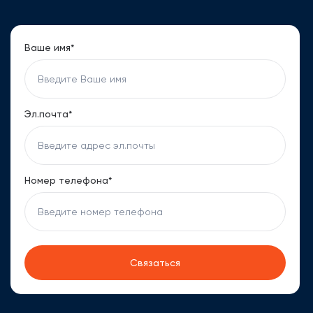
делится своим опытом и знаниями, чтобы предоставить
клиентам актуальную информацию и практические
рекомендации. Елена свободно владеет английским,
Ваше имя*
украинским и русским языками, что позволяет ей
эффективно работать с международными клиентами,
предлагая консультации на предпочитаемом ими языке.
Эл.почта*
Номер телефона*