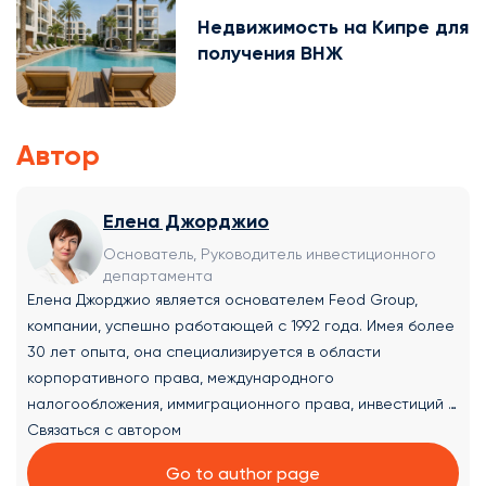
Недвижимость на Кипре для
получения ВНЖ
Автор
Елена Джорджио
Основатель, Руководитель инвестиционного
департамента
Елена Джорджио является основателем Feod Group,
компании, успешно работающей с 1992 года. Имея более
30 лет опыта, она специализируется в области
корпоративного права, международного
налогообложения, иммиграционного права, инвестиций и
финансового консультирования. Елена предоставляет
Связаться с автором
комплексные юридические решения и экспертные
Go to author page
консультации в следующих областях: ✔ Создание