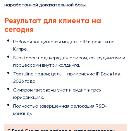
наработанной доказательной базы.
Результат для клиента на
сегодня
Рабочая холдинговая модель с IP и роялти на
Кипре.
Substance подтверждён офисом, сотрудниками и
процессами внутри холдинга.
Tax ruling подан; цель — применение IP Box в I кв.
2026 года.
Синхронизированы учёт и аудит в трёх
юрисдикциях.
Полностью завершённая релокация R&D-
команды.
С Feod Group вся работа выстраивается как