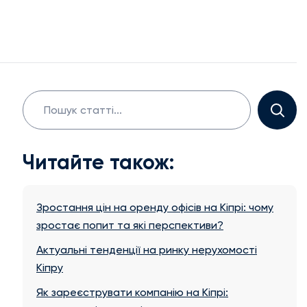
Search
for:
Читайте також:
Зростання цін на оренду офісів на Кіпрі: чому
зростає попит та які перспективи?
Актуальні тенденції на ринку нерухомості
Кіпру
Як зареєструвати компанію на Кіпрі: