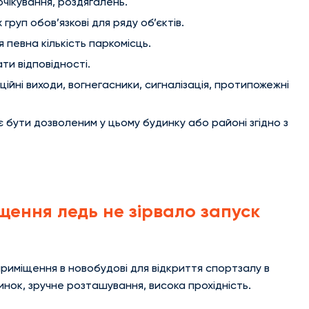
очікування, роздягалень.
руп обов’язкові для ряду об’єктів.
 певна кількість паркомісць.
ти відповідності.
йні виходи, вогнегасники, сигналізація, протипожежні
є бути дозволеним у цьому будинку або районі згідно з
щення ледь не зірвало запуск
приміщення в новобудові для відкриття спортзалу в
инок, зручне розташування, висока прохідність.