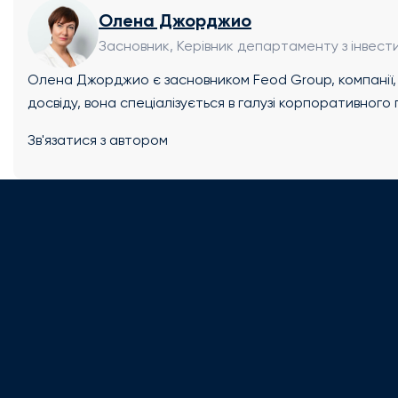
Олена Джорджио
Засновник, Керівник департаменту з інвести
Олена Джорджио є засновником Feod Group, компанії, 
досвіду, вона спеціалізується в галузі корпоративног
права, інвестицій та фінансового консультування. Ол
Зв'язатися з автором
консультації в наступних галузях: ✔ Створення компані
трастів і фондів, а також вибір оптимальної юрисдикц
клієнта. ✔ Вибір інвестиційних проектів: Консультації 
можливостей, включаючи нерухомість і діючі підприємст
податкових режимів: Оцінка правових і податкових сист
Консультації з питань імміграції: Консультації з імміг
на проживання та громадянства за інвестиції. Олена
міжнародних конференціях, форумах та галузевих кругли
країнах. Вона також є автором численних публікацій дл
щоб надати клієнтам актуальну інформацію та практич
українською та російською мовами, що дозволяє їй е