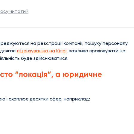
часу читати?
середжуються на реєстрації компанії, пошуку персоналу
ідлягає
ліцензуванню на Кіпрі
, важливо враховувати не
іяльність буде здійснюватися.
осто “локація”, а юридичне
овою і охоплює десятки сфер, наприклад: