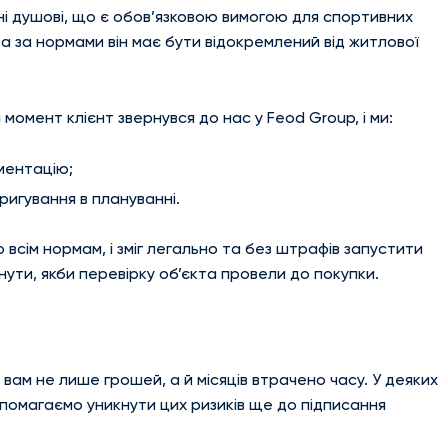
ні душові, що є обов’язковою вимогою для спортивних
, а за нормами він має бути відокремлений від житлової
 момент клієнт звернувся до нас у Feod Group, і ми:
ументацію;
ригування в плануванні.
 всім нормам, і зміг легально та без штрафів запустити
кнути, якби перевірку об’єкта провели до покупки.
ам не лише грошей, а й місяців втрачено часу. У деяких
помагаємо уникнути цих ризиків ще до підписання