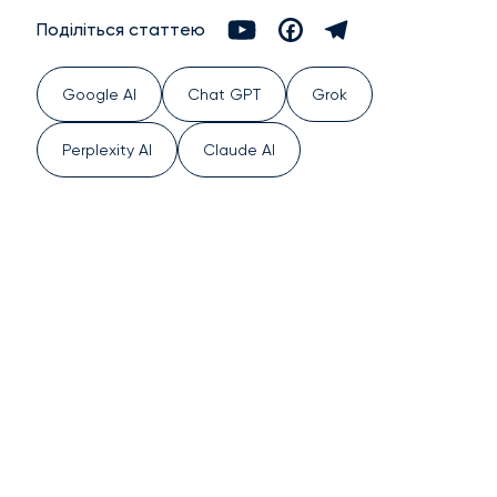
Поділіться статтею
Google AI
Chat GPT
Grok
Perplexity AI
Claude AI