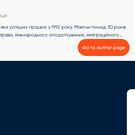
цій
яка успішно працює з 1992 року. Маючи понад 30 років
о права, міжнародного оподаткування, імміграційного
ена надає комплексні юридичні рішення та експертні
Go to author page
й та вибір юрисдикції: Допомога в реєстрації компаній,
ії в межах Європейського Союзу з урахуванням цілей
з оцінки та вибору перспективних інвестиційних
ва, відповідно до цілей клієнта. ✔ Аналіз і порівняння
ем в різних країнах для оптимізації структури бізнесу. ✔
раційного права, включаючи програми отримання посвідки
 Джорджио є постійним доповідачем та експертом на
х столах, що проводяться в Україні, на Кіпрі та в інших
я Feod Group, в яких ділиться своїм досвідом і знаннями,
ні рекомендації. Олена вільно володіє англійською,
фективно працювати з міжнародними клієнтами,