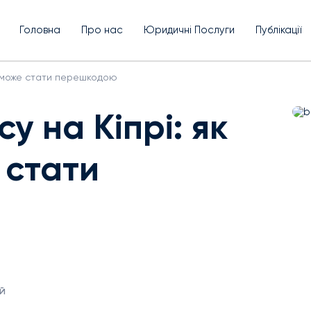
Головна
Про нас
Юридичні Послуги
Публікації
ня може стати перешкодою
су на Кіпрі: як
 стати
й