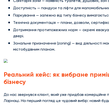
Санітарні зони — наявність туалетів, душових, зон 
Доступність — пандуси та ліфти для маломобільних г
Паркування — залежно від типу бізнесу вимагається
Технічна документація — плани, дозволи, сертифіка
Дотримання протипожежних норм — окремі евакуаці
двері.
Зональне призначення (zoning) — вид діяльності ма
містобудівним планом.
Реальний кейс: як вибране примі
бізнесу
До нас звернувся клієнт, який уже придбав комерційне 
Ларнаці. На перший погляд це чудовий вибір: новий буд