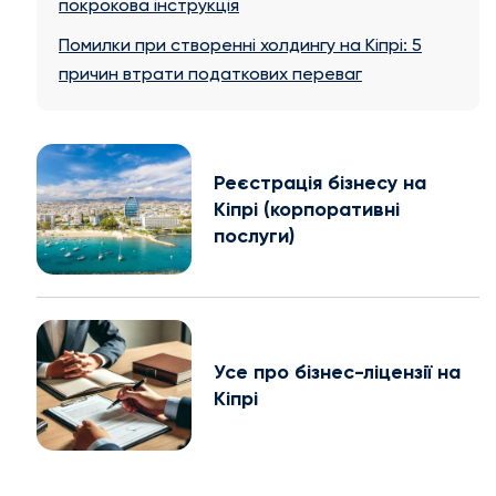
покрокова інструкція
Помилки при створенні холдингу на Кіпрі: 5
причин втрати податкових переваг
Реєстрація бізнесу на
Кіпрі (корпоративні
послуги)
Усе про бізнес-ліцензії на
Кіпрі