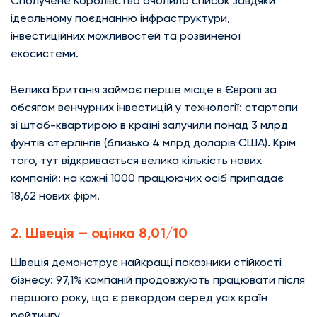
Сполучене Королівство очолило список завдяки
ідеальному поєднанню інфраструктури,
інвестиційних можливостей та розвиненої
екосистеми.
Велика Британія займає перше місце в Європі за
обсягом венчурних інвестицій у технології: стартапи
зі штаб-квартирою в країні залучили понад 3 млрд
фунтів стерлінгів (близько 4 млрд доларів США). Крім
того, тут відкривається велика кількість нових
компаній: на кожні 1000 працюючих осіб припадає
18,62 нових фірм.
2. Швеція — оцінка 8,01/10
Швеція демонструє найкращі показники стійкості
бізнесу: 97,1% компаній продовжують працювати після
першого року, що є рекордом серед усіх країн
рейтингу.