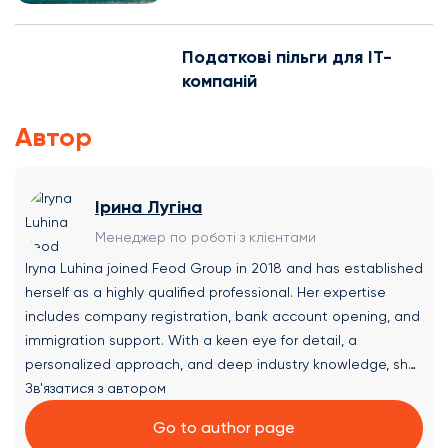
Податкові пільги для IT-
компаній
Автор
Ірина Лугіна
Менеджер по роботі з клієнтами
Iryna Luhina joined Feod Group in 2018 and has established
herself as a highly qualified professional. Her expertise
includes company registration, bank account opening, and
immigration support. With a keen eye for detail, a
personalized approach, and deep industry knowledge, she
consistently receives high praise from clients and partners,
Зв'язатися з автором
as reflected in her successful track record. Areas of
Go to author page
Expertise at Feod Group: ✔ Company Registration: