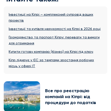
Інвестиції на Кіпрі — комплексний супровід ваших
проектів
Інвестиції та купівля нерухомості на Кіпрі в 2026 році
Громадянство та паспорт Кіпру: переваги та вимоги
для отримання
Купити готову компанію (бізнес) на Кіпрі під ключ
Кіпр лідирує у ЄС за темпами зростання робочих
місць у сфері ІТ
Все про реєстрацію
компаній на Кіпрі: від
процедури до податків