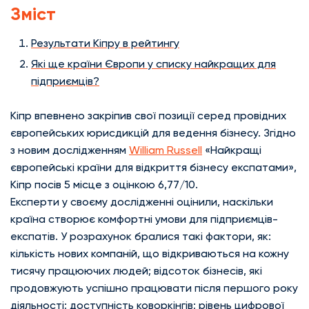
Зміст
Результати Кіпру в рейтингу
Які ще країни Європи у списку найкращих для
підприємців?
Кіпр впевнено закріпив свої позиції серед провідних
європейських юрисдикцій для ведення бізнесу. Згідно
з новим дослідженням
William Russell
«Найкращі
європейські країни для відкриття бізнесу експатами»,
Кіпр посів 5 місце з оцінкою 6,77/10.
Експерти у своєму дослідженні оцінили, наскільки
країна створює комфортні умови для підприємців-
експатів. У розрахунок бралися такі фактори, як:
кількість нових компаній, що відкриваються на кожну
тисячу працюючих людей; відсоток бізнесів, які
продовжують успішно працювати після першого року
діяльності; доступність коворкінгів; рівень цифрової